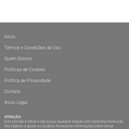
Início
Termos e Condições de Uso
Quem Somos
Políticas de Cookies
Política de Privacidade
Contato
Aviso Legal
ATENÇÃO!
Este site não é oficial e não possui qualquer relação com nenhuma instituição.
Seu objetivo é ajudar os usuários fornecendo informações sobre temas