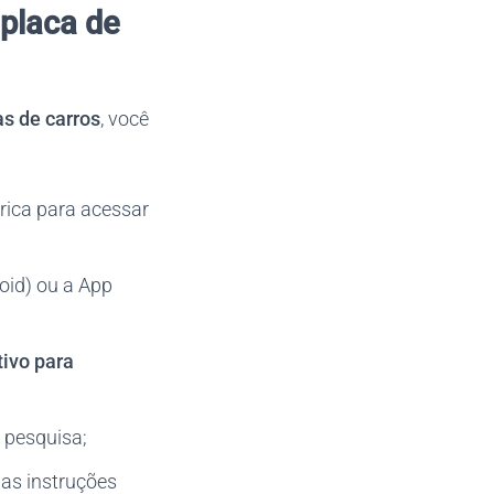
 placa de
as de carros
, você
rica para acessar
roid) ou a App
tivo para
a pesquisa;
a as instruções