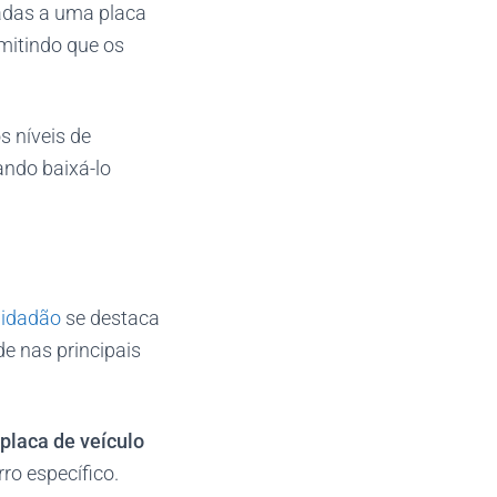
iadas a uma placa
mitindo que os
s níveis de
ando baixá-lo
Cidadão
se destaca
e nas principais
 placa de veículo
ro específico.