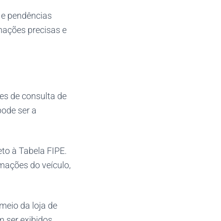
o e pendências
mações precisas e
s de consulta de
pode ser a
to à Tabela FIPE.
mações do veículo,
meio da loja de
 ser exibidos