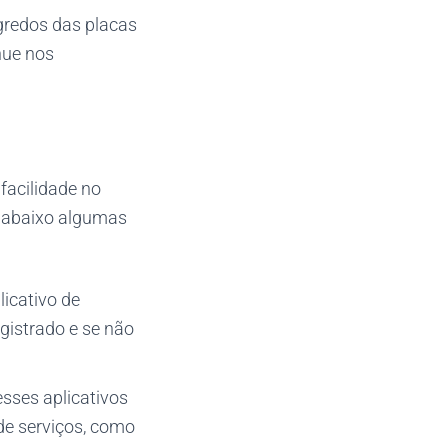
gredos das placas
nue nos
facilidade no
a abaixo algumas
icativo de
egistrado e se não
sses aplicativos
 de serviços, como