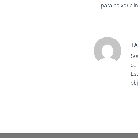
para baixar e in
TA
So
co
Est
obj