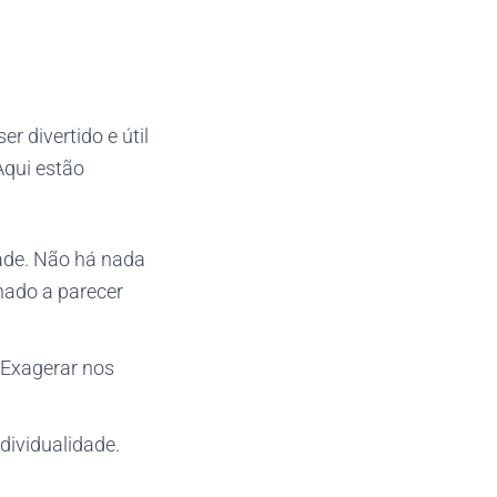
er divertido e útil
Aqui estão
dade. Não há nada
onado a parecer
 Exagerar nos
ndividualidade.