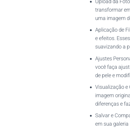
Upload da Foto
transformar em
uma imagem dir
Aplicação de Fil
e efeitos. Esse
suavizando a pe
Ajustes Persona
você faça ajust
de pele e modif
Visualização e 
imagem origina
diferenças e faz
Salvar e Compar
em sua galeria