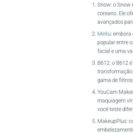
Snow: o Snow é
coreano. Ele of
avançados para
Meitu
: embora 
popular entre 
facial e uma var
B612: o B612 é
transformação 
gama de filtros
YouCam Makeup:
maquiagem virt
você teste dife
MakeupPlus: co
embelezamento,