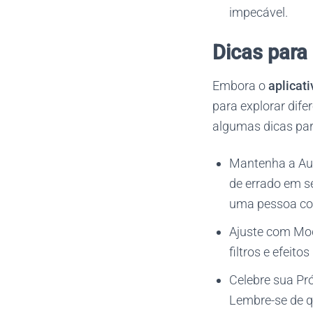
impecável.
Dicas para
Embora o
aplicat
para explorar dife
algumas dicas par
Mantenha a Aut
de errado em se
uma pessoa com
Ajuste com Mod
filtros e efeit
Celebre sua Pró
Lembre-se de qu