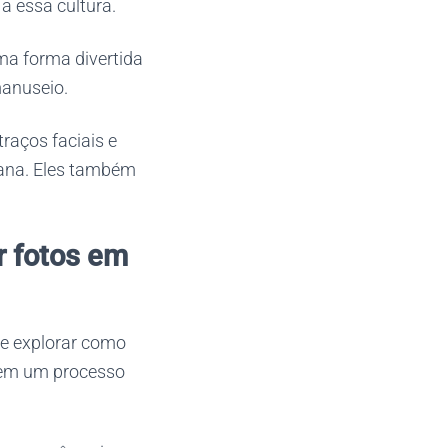
a essa cultura.
a forma divertida
manuseio.
raços faciais e
reana. Eles também
r fotos em
de explorar como
uem um processo