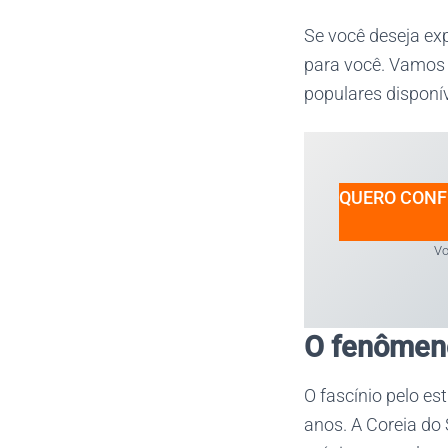
Se você deseja exp
para você. Vamos 
populares disponív
QUERO CONF
Vo
O fenômeno
O fascínio pelo es
anos. A Coreia do