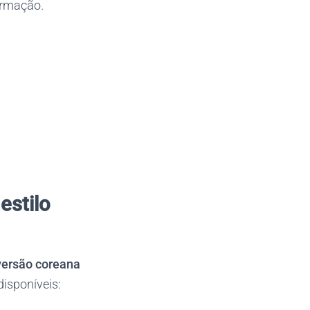
ormação.
estilo
 versão coreana
isponíveis: