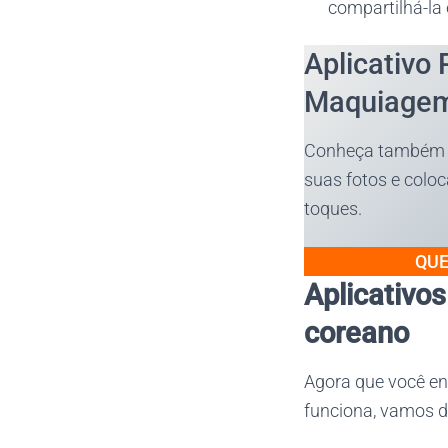
compartilhá-la
Aplicativo 
Maquiagem
Conheça também 
suas fotos e col
toques.
QUE
Aplicativo
coreano
Agora que você e
funciona, vamos d