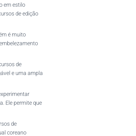
 em estilo
ecursos de edição
bém é muito
de embelezamento
cursos de
igável e uma ampla
experimentar
. Ele permite que
rsos de
ual coreano