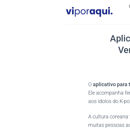
Skip
to
content
Apli
Ve
O
aplicativo para
Ele acompanha fer
aos ídolos do K-po
A cultura coreana
muitas pessoas ao