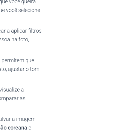
que você queira
ue você selecione
r a aplicar filtros
ssoa na foto,
os permitem que
sto, ajustar o tom
isualize a
comparar as
 salvar a imagem
são coreana
e