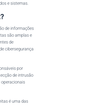
dos e sistemas.
z?
ção de informações
stas são amplas e
ntes de
 de cibersegurança
ponsáveis por
tecção de intrusão
e operacionais
eitas é uma das