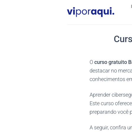
Skip
to
content
Curs
O
curso gratuito
B
destacar no merca
conhecimentos em 
Aprender ciberseg
Este curso oferece
preparando você p
A seguir, confira 