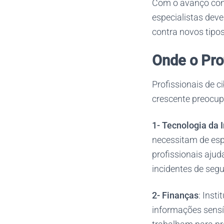
Com o avanço const
especialistas dev
contra novos tipo
Onde o Pro
Profissionais de 
crescente preocup
1- Tecnologia da 
necessitam de espe
profissionais aju
incidentes de seg
2-
Finanças
: Inst
informações sensí