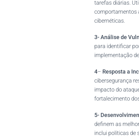
tarefas diárias. U
comportamentos a
cibernéticas.
3-
Análise de Vul
para identificar p
implementação de p
4
–
Resposta a Inc
cibersegurança re
impacto do ataqu
fortalecimento do
5-
Desenvolviment
definem as melhor
inclui políticas d