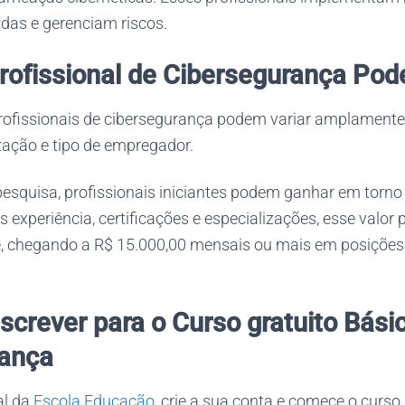
as e gerenciam riscos.
rofissional de Cibersegurança Pod
profissionais de cibersegurança podem variar amplament
ização e tipo de empregador.
esquisa, profissionais iniciantes podem ganhar em torno
experiência, certificações e especializações, esse valor
e, chegando a R$ 15.000,00 mensais ou mais em posições d
screver para o Curso gratuito Bási
rança
al da
Escola Educação
, crie a sua conta e comece o curso