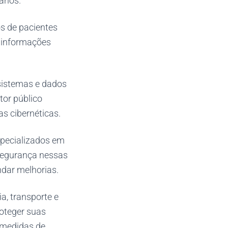
ários.
os de pacientes
r informações
sistemas e dados
tor público
s cibernéticas.
specializados em
rsegurança nessas
ndar melhorias.
a, transporte e
oteger suas
 medidas de