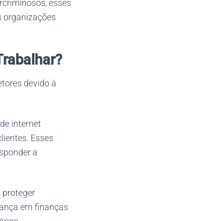
rcriminosos, esses
s organizações
Trabalhar?
tores devido à
de internet
lientes. Esses
esponder a
 proteger
urança em finanças