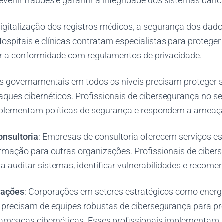
venir fraudes e garantir a integridade dos sistemas banc
igitalização dos registros médicos, a segurança dos dad
 Hospitais e clínicas contratam especialistas para protege
ir a conformidade com regulamentos de privacidade.
os governamentais em todos os níveis precisam proteger 
aques cibernéticos. Profissionais de cibersegurança no se
lementam políticas de segurança e respondem a ameaça
nsultoria
: Empresas de consultoria oferecem serviços e
rmação para outras organizações. Profissionais de cibe
 auditar sistemas, identificar vulnerabilidades e recome
rações
: Corporações em setores estratégicos como energi
precisam de equipes robustas de cibersegurança para pr
ameaças cibernéticas. Esses profissionais implementam