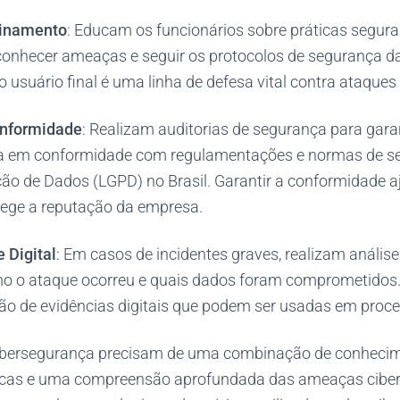
einamento
: Educam os funcionários sobre práticas segura
reconhecer ameaças e seguir os protocolos de segurança d
 usuário final é uma linha de defesa vital contra ataques 
onformidade
: Realizam auditorias de segurança para garan
ja em conformidade com regulamentações e normas de s
ção de Dados (LGPD) no Brasil. Garantir a conformidade aj
tege a reputação da empresa.
 Digital
: Em casos de incidentes graves, realizam análise
o o ataque ocorreu e quais dados foram comprometidos. I
ção de evidências digitais que podem ser usadas em proce
cibersegurança precisam de uma combinação de conhecim
ticas e uma compreensão aprofundada das ameaças cibern