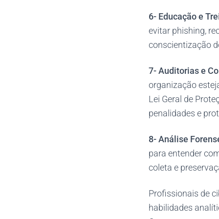
6-
Educação e Tr
evitar phishing, 
conscientização do
7- Auditorias e C
organização este
Lei Geral de Prote
penalidades e pro
8- Análise Forense
para entender com
coleta e preserva
Profissionais de 
habilidades analí