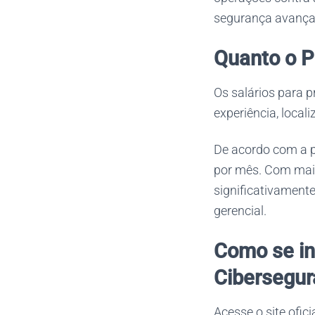
segurança avançad
Quanto o P
Os salários para 
experiência, local
De acordo com a p
por mês. Com mais 
significativament
gerencial.
Como se in
Cibersegu
Acesse o site ofici