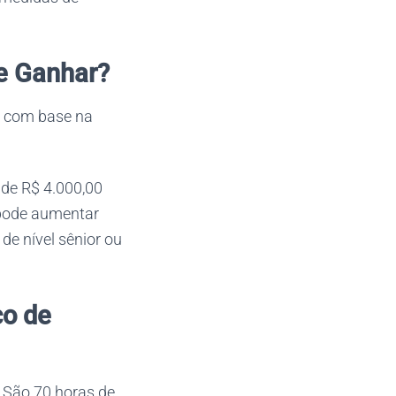
e Ganhar?
e com base na
 de R$ 4.000,00
 pode aumentar
e nível sênior ou
co de
. São 70 horas de