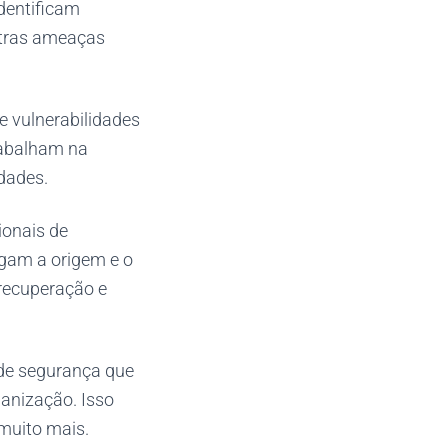
dentificam
utras ameaças
e vulnerabilidades
trabalham na
dades.
ionais de
igam a origem e o
recuperação e
 de segurança que
ganização. Isso
 muito mais.