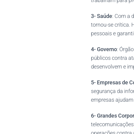
trabalham para pre
3- Saúde
: Com a d
tornou-se crítica.
pessoais e garant
4-
Governo
: Órgã
públicos contra at
desenvolvem e imp
5-
Empresas de Co
segurança da info
empresas ajudam a
6- Grandes Corpo
telecomunicações 
operações contra 