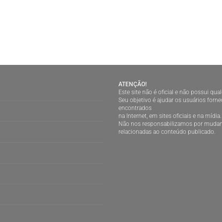
ATENÇÃO!
Este site não é oficial e não possui qu
Seu objetivo é ajudar os usuários for
encontrados
na Internet, em sites oficiais e na mídia.
Não nos responsabilizamos por mudan
relacionadas ao conteúdo publicado.