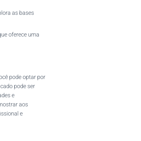
lora as bases
ue oferece uma
ocê pode optar por
ficado pode ser
ades e
mostrar aos
ssional e