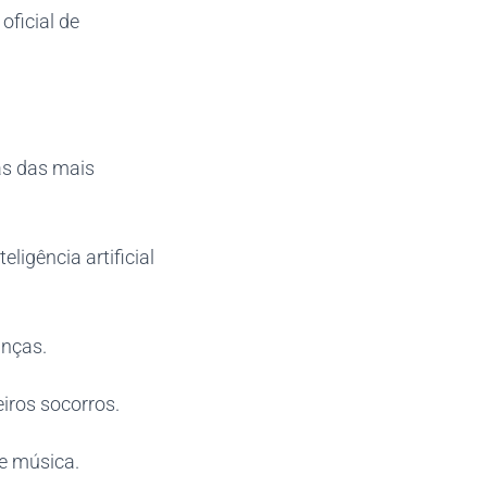
oficial de
as das mais
ligência artificial
anças.
eiros socorros.
 e música.