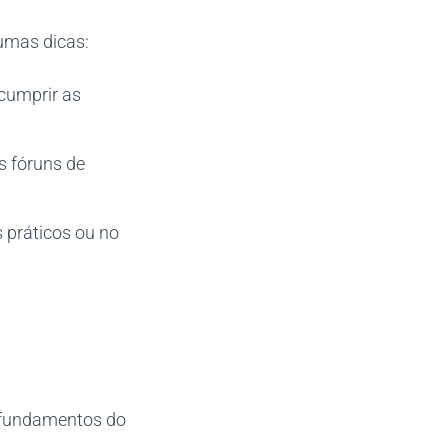
umas dicas:
 cumprir as
s fóruns de
 práticos ou no
 fundamentos do