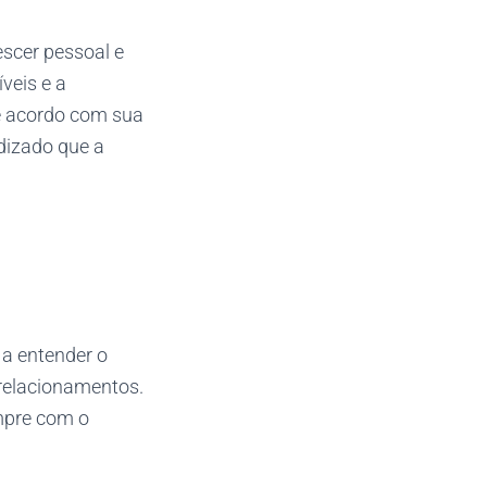
scer pessoal e
veis e a
de acordo com sua
dizado que a
 a entender o
relacionamentos.
empre com o