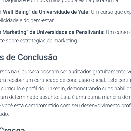
 máquina e é um dos mais populares na plataforma.
f Well-Being” da Universidade de Yale:
Um curso que exp
elicidade e do bem-estar.
to Marketing” da Universidade da Pensilvânia:
Um curso q
te sobre estratégias de marketing.
os de Conclusão
sos na Coursera possam ser auditados gratuitamente, v
a receber um certificado de conclusão oficial. Este certi
currículo e perfil do LinkedIn, demonstrando suas habilid
um determinado assunto. Esta é uma ótima maneira de 
 você está comprometido com seu desenvolvimento profi
ado.
Cresça