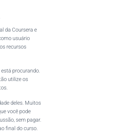
a
al da Coursera e
 como usuário
aos recursos
ê está procurando.
o utilize os
tos.
dade deles. Muitos
 que você pode
scussão, sem pagar.
o final do curso.