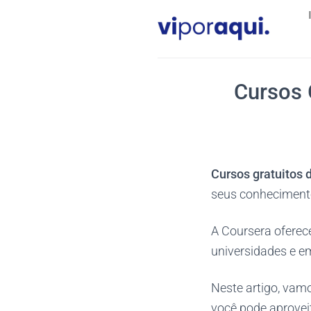
Skip
to
content
Cursos 
Cursos gratuitos 
seus conhecimento
A Coursera oferece
universidades e 
Neste artigo, vam
você pode aproveit