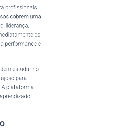
a profissionais
ursos cobrem uma
, liderança,
imediatamente os
ua performance e
 podem estudar no
tajoso para
. A plataforma
e aprendizado
ão