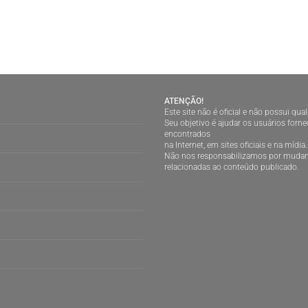
ATENÇÃO!
Este site não é oficial e não possui qu
Seu objetivo é ajudar os usuários for
encontrados
na Internet, em sites oficiais e na mídia.
Não nos responsabilizamos por mudan
relacionadas ao conteúdo publicado.