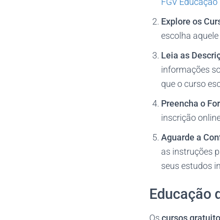
FGV Educação E
Explore os Cur
escolha aquele 
Leia as Descri
informações sob
que o curso es
Preencha o For
inscrição onli
Aguarde a Con
as instruções p
seus estudos i
Educação d
Os
cursos gratuit