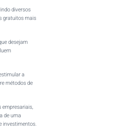
indo diversos
s gratuitos mais
 que desejam
cluem
estimular a
bre métodos de
 empresariais,
ra de uma
e investimentos.