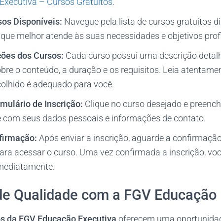
xecutiva – Cursos Gratuitos
.
sos Disponíveis:
Navegue pela lista de cursos gratuitos di
que melhor atende às suas necessidades e objetivos profi
ções dos Cursos:
Cada curso possui uma descrição detalh
re o conteúdo, a duração e os requisitos. Leia atentamen
colhido é adequado para você.
mulário de Inscrição:
Clique no curso desejado e preench
ne com seus dados pessoais e informações de contato.
firmação:
Após enviar a inscrição, aguarde a confirmaçã
ara acessar o curso. Uma vez confirmada a inscrição, voc
mediatamente.
e Qualidade com a FGV Educação 
os da FGV Educação Executiva
oferecem uma oportunidad