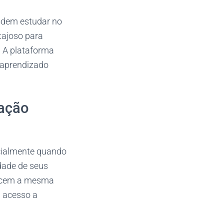
 podem estudar no
tajoso para
. A plataforma
e aprendizado
cação
ecialmente quando
idade de seus
erecem a mesma
m acesso a