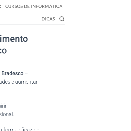
R
CURSOS DE INFORMÁTICA
DICAS
vimento
co
do Bradesco
–
dades e aumentar
rir
ional.
a forma eficaz de