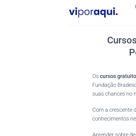
Skip
to
content
Cursos
P
Os
cursos gratuit
Fundação Bradesco
suas chances no m
Com a crescente d
conhecimentos nes
Aprender sobre de