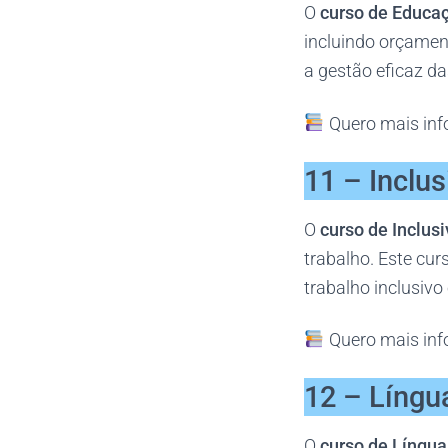
O
curso de Educaç
incluindo orçamen
a gestão eficaz d
Quero mais inf
11 – Inclus
O
curso de Inclus
trabalho. Este cu
trabalho inclusivo
Quero mais inf
12 – Líng
O
curso de Língu