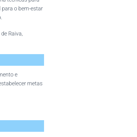
l para o bem-estar
.
de Raiva,
mento e
 estabelecer metas