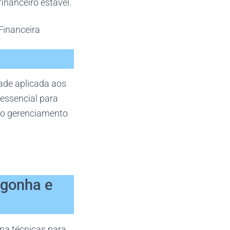
inanceiro estável.
Financeira
ade aplicada aos
 essencial para
a o gerenciamento
rgonha e
na técnicas para