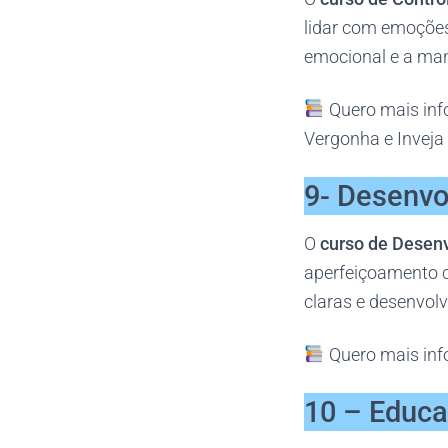
lidar com emoções
emocional e a man
Quero mais inf
Vergonha e Inveja
9- Desenvo
O
curso de Desenv
aperfeiçoamento c
claras e desenvol
Quero mais inf
10 – Educa