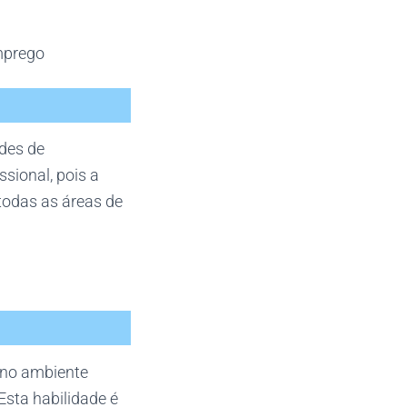
mprego
des de
sional, pois a
todas as áreas de
 no ambiente
Esta habilidade é