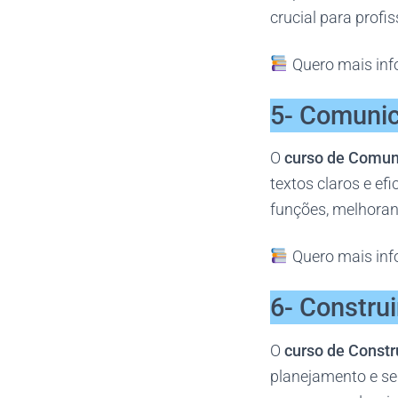
crucial para profi
Quero mais inf
5- Comunic
O
curso de Comun
textos claros e e
funções, melhoran
Quero mais inf
6- Constru
O
curso de Constr
planejamento e se