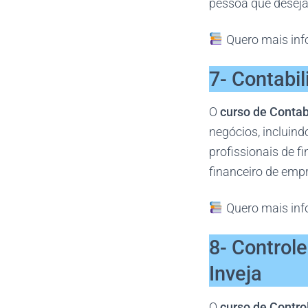
pessoa que deseja 
Quero mais inf
7- Contabi
O
curso de Contab
negócios, incluindo
profissionais de 
financeiro de emp
Quero mais inf
8- Control
Inveja
O
curso de Contro