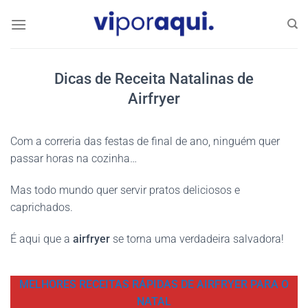
Skip
to
content
Dicas de Receita Natalinas de
Airfryer
Com a correria das festas de final de ano, ninguém quer
passar horas na cozinha…
Mas todo mundo quer servir pratos deliciosos e
caprichados.
É aqui que a
airfryer
se torna uma verdadeira salvadora!
MELHORES RECEITAS RÁPIDAS DE AIRFRYER PARA O
NATAL