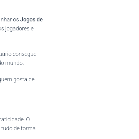
anhar os
Jogos de
os jogadores e
suário consegue
 do mundo.
 quem gosta de
aticidade. O
a tudo de forma