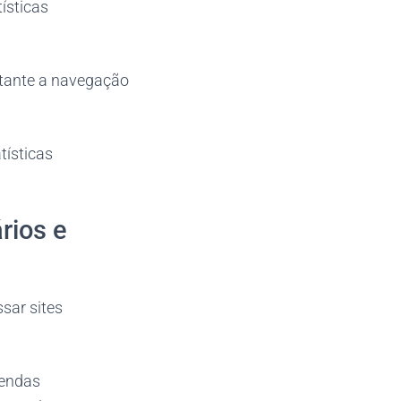
ísticas
astante a navegação
tísticas
rios e
sar sites
gendas