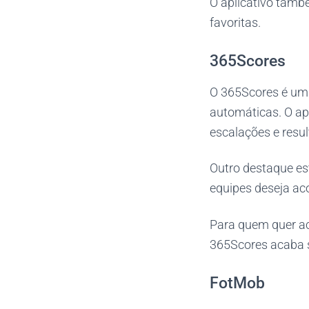
O aplicativo també
favoritas.
365Scores
O 365Scores é uma
automáticas. O apl
escalações e resul
Outro destaque es
equipes deseja a
Para quem quer 
365Scores acaba 
FotMob