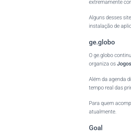
extremamente compl
Alguns desses si
instalação de apli
ge.globo
O ge.globo contin
organiza os
Jogos
Além da agenda diá
tempo real das pri
Para quem acompan
atualmente.
Goal