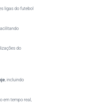
s ligas do futebol
facilitando
alizações do
oje
, incluindo
o em tempo real,