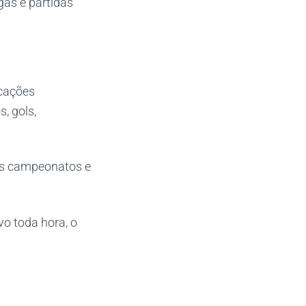
gas e partidas
cações
, gols,
is campeonatos e
vo toda hora, o