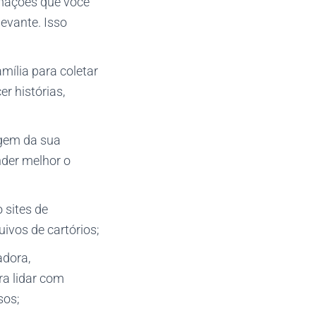
rmações que você
levante. Isso
ília para coletar
r histórias,
igem da sua
nder melhor o
 sites de
uivos de cartórios;
adora,
ra lidar com
sos;