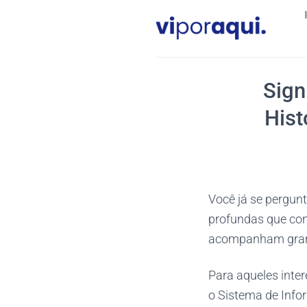
Skip
to
content
Sign
Hist
Você já se pergun
profundas que con
acompanham grand
Para aqueles inte
o Sistema de Info