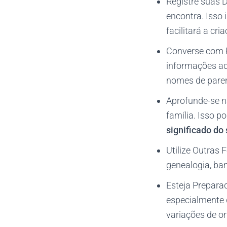
Registre suas 
encontra. Isso 
facilitará a cr
Converse com P
informações adi
nomes de paren
Aprofunde-se na
família. Isso p
significado d
Utilize Outras 
genealogia, ban
Esteja Prepara
especialmente q
variações de or