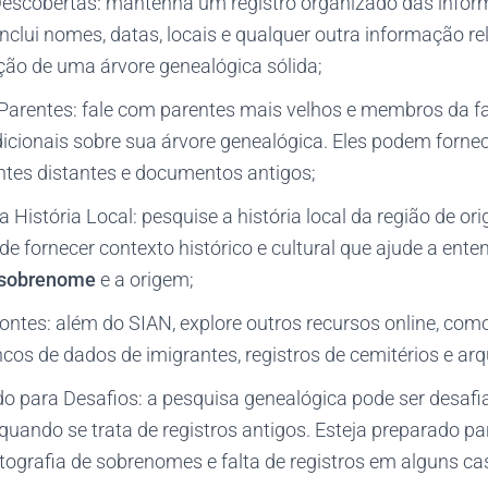
Descobertas: mantenha um registro organizado das info
inclui nomes, datas, locais e qualquer outra informação re
iação de uma árvore genealógica sólida;
arentes: fale com parentes mais velhos e membros da fam
cionais sobre sua árvore genealógica. Eles podem fornece
tes distantes e documentos antigos;
 História Local: pesquise a história local da região de or
ode fornecer contexto histórico e cultural que ajude a ente
o sobrenome
e a origem;
Fontes: além do SIAN, explore outros recursos online, como
cos de dados de imigrantes, registros de cemitérios e arq
do para Desafios: a pesquisa genealógica pode ser desafi
uando se trata de registros antigos. Esteja preparado pa
tografia de sobrenomes e falta de registros em alguns ca