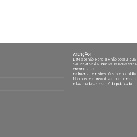
ATENÇÃO!
Este site não é oficial e não possui qu
Seu objetivo é ajudar os usuários for
encontrados
na Internet, em sites oficiais e na mídia.
Não nos responsabilizamos por mudan
relacionadas ao conteúdo publicado.