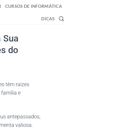
R
CURSOS DE INFORMÁTICA
DICAS
a Sua
es do
s têm raízes
família e
eus antepassados,
menta valiosa.