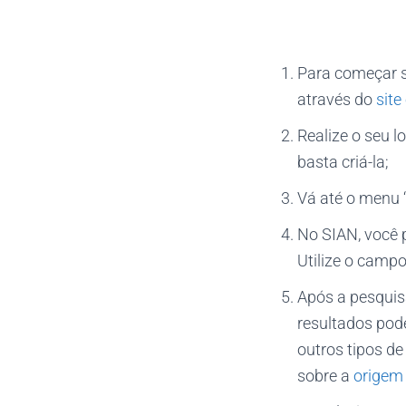
Para começar s
através do
site 
Realize o seu l
basta criá-la;
Vá até o menu “
No SIAN, você 
Utilize o campo
Após a pesquis
resultados pode
outros tipos de
sobre a
origem