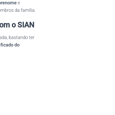
obrenome
e
mbros da família.
com o SIAN
ada, bastando ter
ificado do