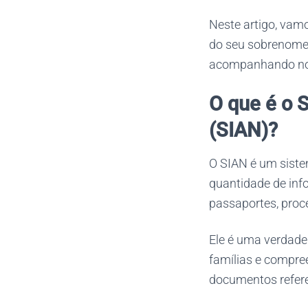
Neste artigo, vamo
do seu sobrenome 
acompanhando no
O que é o 
(SIAN)?
O SIAN é um siste
quantidade de inf
passaportes, proce
Ele é uma verdadei
famílias e compre
documentos referen