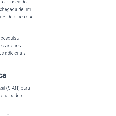
nto associado.
 chegada de um
tros detalhes que
 pesquisa
 cartórios,
es adicionais
ca
sil (SIAN) para
is que podem