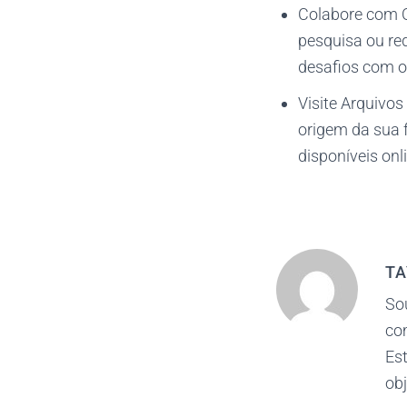
Colabore com O
pesquisa ou re
desafios com ou
Visite Arquivos 
origem da sua f
disponíveis onli
TA
So
co
Est
obj