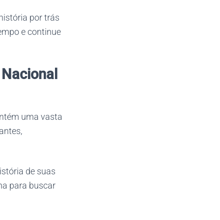
istória por trás
tempo e continue
 Nacional
contém uma vasta
antes,
istória de suas
ma para buscar