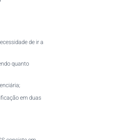
ecessidade de ir a
dendo quanto
enciária;
ificação em duas
SS consiste em