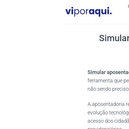
Skip
to
content
Simula
Simular aposenta
ferramenta que pe
não sendo preciso
A aposentadoria r
evolução tecnológi
acesso dos cidadã