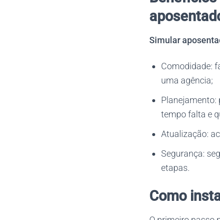
aposentado
Simular aposenta
Comodidade: fa
uma agência;
Planejamento: 
tempo falta e q
Atualização: ac
Segurança: seg
etapas.
Como insta
O primeiro passo 