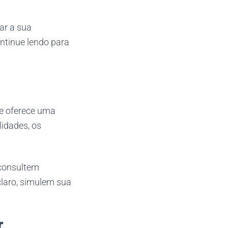
ar a sua
ontinue lendo para
ue oferece uma
lidades, os
 consultem
claro, simulem sua
r