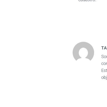
TA
So
co
Est
obj