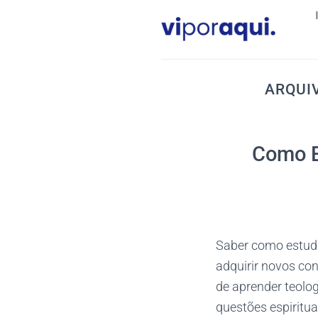
Skip
to
content
ARQUI
Como E
Saber como estuda
adquirir novos con
de aprender teolog
questões espiritua