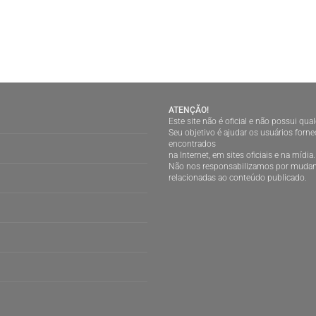
ATENÇÃO!
Este site não é oficial e não possui qu
Seu objetivo é ajudar os usuários for
encontrados
na Internet, em sites oficiais e na mídia.
Não nos responsabilizamos por mudan
relacionadas ao conteúdo publicado.