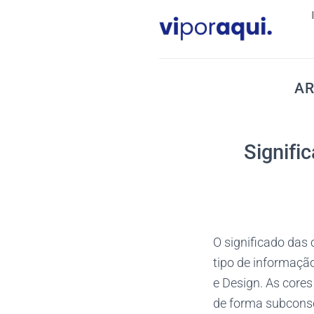
Skip
to
content
AR
Signifi
O significado das 
tipo de informaçã
e Design. As core
de forma subconsc