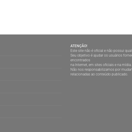
ATENÇÃO!
Este site não é oficial e não possui qu
Seu objetivo é ajudar os usuários for
encontrados
na Internet, em sites oficiais e na mídia.
Não nos responsabilizamos por mudan
relacionadas ao conteúdo publicado.